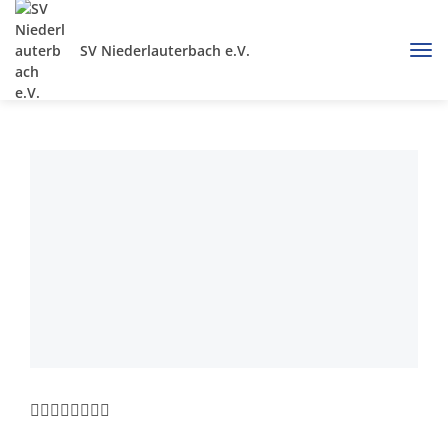
SV Niederlauterbach e.V.
🤸‍♂️🤸‍♀️🧘‍♀️🧘‍♂️