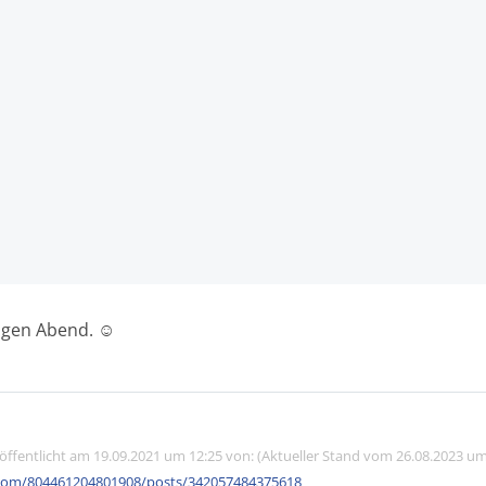
igen Abend. ☺️
röffentlicht am 19.09.2021 um 12:25 von: (Aktueller Stand vom 26.08.2023 um
com/804461204801908/posts/342057484375618