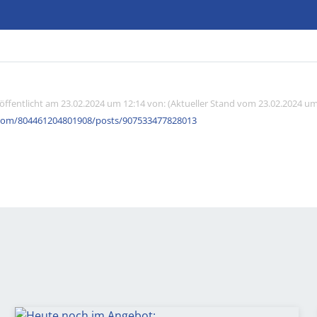
röffentlicht am 23.02.2024 um 12:14 von: (Aktueller Stand vom 23.02.2024 um
com/804461204801908/posts/907533477828013