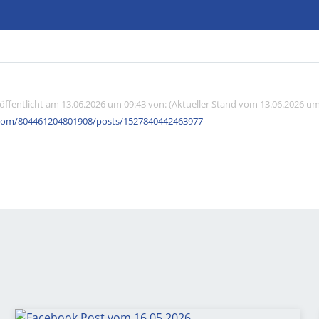
röffentlicht am 13.06.2026 um 09:43 von: (Aktueller Stand vom 13.06.2026 um
com/804461204801908/posts/1527840442463977